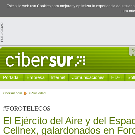
Este sitio web usa Cookies para mejorar y optimizar la experiencia del usuari
para más
D
B
Portada
Empresa
Internet
Comunicaciones
I+D+i
Sof
cibersur.com
e-Sociedad
#FOROTELECOS
El Ejército del Aire y del Esp
Cellnex, galardonados en For