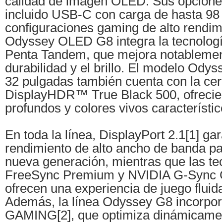
calidad de imagen OLED. Sus opciones
incluido USB-C con carga de hasta 98
configuraciones gaming de alto rendim
Odyssey OLED G8 integra la tecnolo
Penta Tandem, que mejora notablemente
durabilidad y el brillo. El modelo Od
32 pulgadas también cuenta con la cer
DisplayHDR™ True Black 500, ofrecie
profundos y colores vivos característ
En toda la línea, DisplayPort 2.1[1] ga
rendimiento de alto ancho de banda pa
nueva generación, mientras que las t
FreeSync Premium y NVIDIA G-Sync 
ofrecen una experiencia de juego fluida
Además, la línea Odyssey G8 incorp
GAMING[2], que optimiza dinámicamente