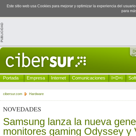
Este sitio web usa Cookies para mejorar y optimizar la experiencia del usuari
para más
D
B
Portada
Empresa
Internet
Comunicaciones
I+D+i
Sof
cibersur.com
Hardware
NOVEDADES
Samsung lanza la nueva gene
monitores gaming Odyssey y V