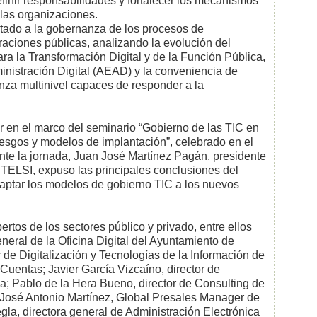
inir responsabilidades y fortalecer los mecanismos
 las organizaciones.
rtado a la gobernanza de los procesos de
traciones públicas, analizando la evolución del
ra la Transformación Digital y de la Función Pública,
inistración Digital (AEAD) y la conveniencia de
za multinivel capaces de responder a la
ar en el marco del seminario “Gobierno de las TIC en
riesgos y modelos de implantación”, celebrado en el
ante la jornada, Juan José Martínez Pagán, presidente
UTELSI, expuso las principales conclusiones del
aptar los modelos de gobierno TIC a los nuevos
rtos de los sectores público y privado, entre ellos
neral de la Oficina Digital del Ayuntamiento de
 de Digitalización y Tecnologías de la Información de
 Cuentas; Javier García Vizcaíno, director de
; Pablo de la Hera Bueno, director de Consulting de
José Antonio Martínez, Global Presales Manager de
la, directora general de Administración Electrónica