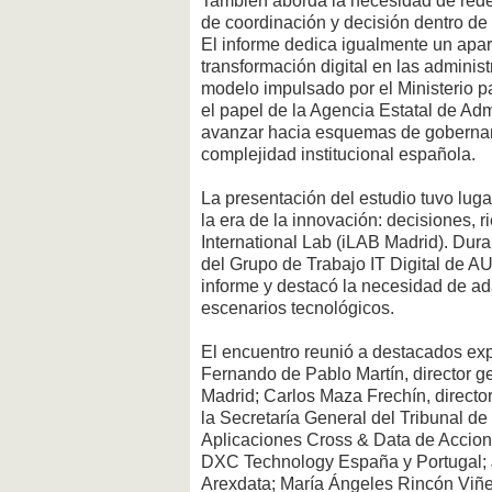
También aborda la necesidad de redef
de coordinación y decisión dentro de
El informe dedica igualmente un apa
transformación digital en las adminis
modelo impulsado por el Ministerio pa
el papel de la Agencia Estatal de Adm
avanzar hacia esquemas de gobernan
complejidad institucional española.
La presentación del estudio tuvo lug
la era de la innovación: decisiones, 
International Lab (iLAB Madrid). Dur
del Grupo de Trabajo IT Digital de A
informe y destacó la necesidad de ad
escenarios tecnológicos.
El encuentro reunió a destacados expe
Fernando de Pablo Martín, director ge
Madrid; Carlos Maza Frechín, director
la Secretaría General del Tribunal de
Aplicaciones Cross & Data de Acciona
DXC Technology España y Portugal; 
Arexdata; María Ángeles Rincón Viñeg