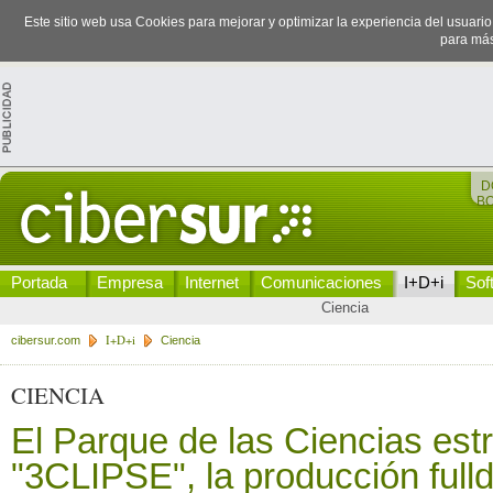
Este sitio web usa Cookies para mejorar y optimizar la experiencia del usuari
para más
D
B
Portada
Empresa
Internet
Comunicaciones
I+D+i
Sof
Ciencia
I+D+i
cibersur.com
Ciencia
CIENCIA
El Parque de las Ciencias est
"3CLIPSE", la producción ful