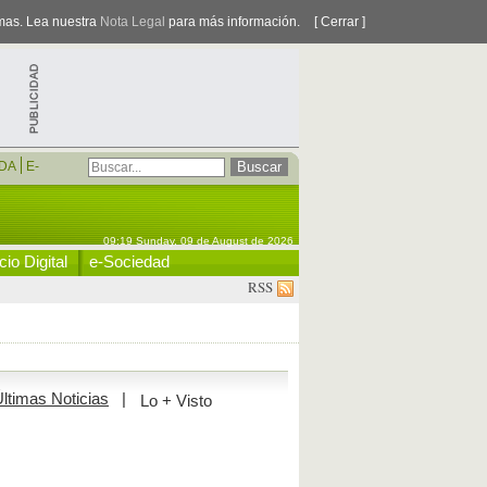
smas. Lea nuestra
Nota Legal
para más información.
[ Cerrar ]
DA
E-
09:19 Sunday, 09 de August de 2026
io Digital
e-Sociedad
RSS
ltimas Noticias
|
Lo + Visto