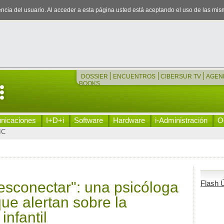
iencia del usuario. Al acceder a esta página usted está aceptando el uso de las mi
DOSSIER
ENCUENTROS
CIBERSUR TV
AGEN
BOOKS
nicaciones
I+D+i
Software
Hardware
i-Administración
Oc
IC
esconectar": una psicóloga
Flash Ú
que alertan sobre la
infantil