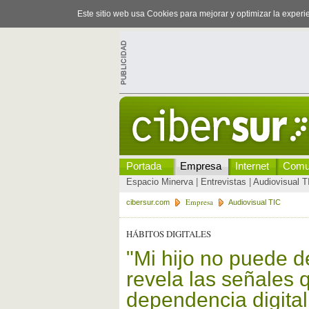
Este sitio web usa Cookies para mejorar y optimizar la exper
Portada
Empresa
Internet
Comu
Espacio Minerva
|
Entrevistas
|
Audiovisual T
Empresa
cibersur.com
Audiovisual TIC
HÁBITOS DIGITALES
"Mi hijo no puede d
revela las señales 
dependencia digital 