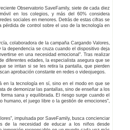
 reciente Observatorio SaveFamily, siete de cada diez
 móvil en los colegios, y más del 60% considera
 redes sociales en menores. Detrás de estas cifras se
 pérdida de control sobre el uso de la tecnología en
arcía, colaboradora de la campaña Cargando Valores,
 y la dependencia se cruza cuando el dispositivo deja
vertirse en una necesidad emocional”. Tras realizar
de diferentes edades, la especialista asegura que se
e se irritan si se les retira la pantalla, que pierden
buscan aprobación constante en redes o videojuegos.
á en la tecnología en sí, sino en el modo en que se
trata de demonizar las pantallas, sino de enseñar a los
 forma sana y equilibrada. El riesgo surge cuando el
cto humano, el juego libre o la gestión de emociones”,
ores”, impulsada por SaveFamily, busca concienciar
ades de la necesidad de educar a los niños desde
a inmersión responsable en un mundo cada vez más