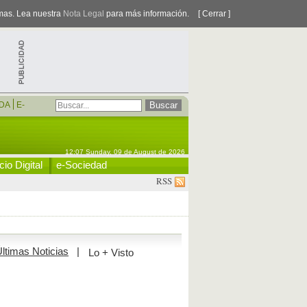
smas. Lea nuestra
Nota Legal
para más información.
[ Cerrar ]
DA
E-
12:07 Sunday, 09 de August de 2026
io Digital
e-Sociedad
RSS
ltimas Noticias
|
Lo + Visto