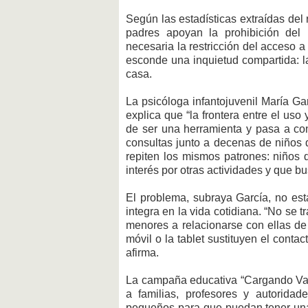
Según las estadísticas extraídas del
padres apoyan la prohibición del
necesaria la restricción del acceso a
esconde una inquietud compartida: la
casa.
La psicóloga infantojuvenil María G
explica que “la frontera entre el uso
de ser una herramienta y pasa a con
consultas junto a decenas de niños 
repiten los mismos patrones: niños qu
interés por otras actividades y que 
El problema, subraya García, no est
integra en la vida cotidiana. “No se 
menores a relacionarse con ellas de
móvil o la tablet sustituyen el conta
afirma.
La campaña educativa “Cargando Val
a familias, profesores y autorid
pequeños para que puedan tener un