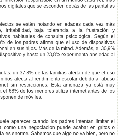
gros digitales que se esconden detrás de las pantallas
s efectos se están notando en edades cada vez más
 irritabilidad, baja tolerancia a la frustración y
tivos habituales de consulta psicológica. Según el
3% de los padres afirma que el uso de dispositivos
onal en sus hijos. Más de la mitad. Además, el 30,9%
 el dispositivo y hasta un 23,8% experimenta ansiedad al
aulas: un 37,8% de las familias alertan de que el uso
 niños afecta al rendimiento escolar debido al abuso
rnet sin restricciones. Esta amenaza ya está muy
 el 68% de los menores utiliza internet antes de los
isponen de móviles.
 suele aparecer cuando los padres intentan limitar el
za como una negociación puede acabar en gritos o
ncia es enorme. Sabemos que algo no va bien, pero no