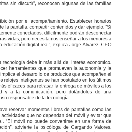
tes sin discutir”, reconocen algunas de las familias
hibición por el acompañamiento. Establecer horarios
de la pantalla, compartir contenidos y dar ejemplo. “Si
mente conectados, difícilmente podrán desconectar
stras vidas, pero necesitamos enseñar a los menores a
a educación digital real”, explica Jorge Álvarez, CEO
a tecnología debe ir más allá del interés económico.
ecer herramientas que promuevan la autonomía y la
 implica el desarrollo de productos que acompañen el
os relojes inteligentes se han postulado en los últimos
s eficaces para retrasar la entrega de móviles a los
ad y a la comunicación, pero dotándoles de una
uso responsable de la tecnología.
ave reservar momentos libres de pantallas como las
r actividades que no dependan del móvil y evitar que
l. “El móvil no puede convertirse en una forma de
tración”, advierte la psicóloga de Cargando Valores.