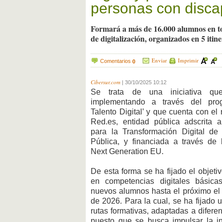
personas con disca
Formará a más de 16.000 alumnos en tod
de digitalización, organizados en 5 itine
Enviar
Imprimir
Comentarios
0
Cibersur.com
|
30/10/2025 10:12
Se trata de una iniciativa qu
implementando a través del pro
Talento Digital’ y que cuenta con el
Red.es, entidad pública adscrita al
para la Transformación Digital de
Pública, y financiada a través de
Next Generation EU.
De esta forma se ha fijado el objeti
en competencias digitales básica
nuevos alumnos hasta el próximo el 
de 2026. Para la cual, se ha fijado u
rutas formativas, adaptadas a diferen
puesto que se busca impulsar la in