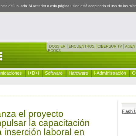
iencia del usuario. Al acceder a esta página usted está aceptando el uso de las mi
DOSSIER
ENCUENTROS
CIBERSUR TV
AGEN
BOOKS
nicaciones
I+D+i
Software
Hardware
i-Administración
Oc
nza el proyecto
Flash Ú
mpulsar la capacitación
a inserción laboral en