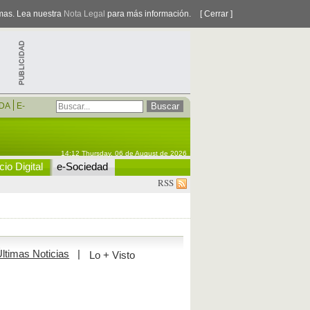
smas. Lea nuestra
Nota Legal
para más información.
[ Cerrar ]
DA
E-
14:12 Thursday, 06 de August de 2026
io Digital
e-Sociedad
RSS
ltimas Noticias
|
Lo + Visto