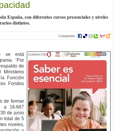
pacidad
a España, con diferentes cursos presenciales y niveles
rarios distintos.
Compártelo
e se está
grama ‘Por
 respaldo de
 Ministerio
 la Función
 los Fondos
vo de formar
s a 16.667
30 de junio
n total de 5
tes niveles,
scripción y