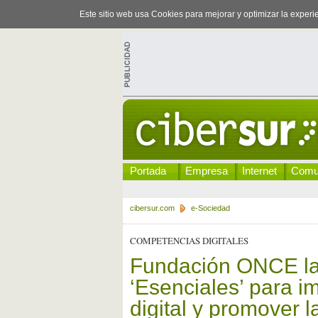
Este sitio web usa Cookies para mejorar y optimizar la exper
Portada
Empresa
Internet
Comu
cibersur.com
e-Sociedad
COMPETENCIAS DIGITALES
Fundación ONCE la
‘Esenciales’ para i
digital y promover l