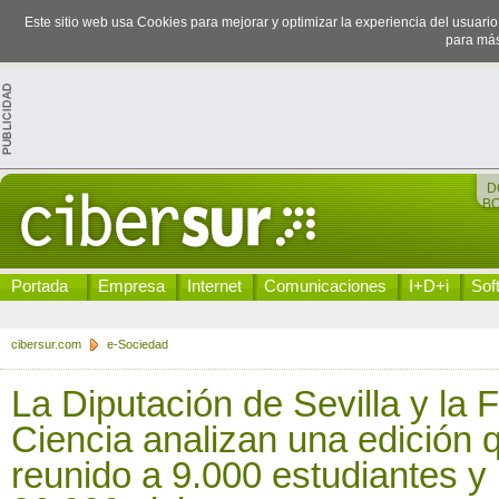
Este sitio web usa Cookies para mejorar y optimizar la experiencia del usuari
para más
D
B
Portada
Empresa
Internet
Comunicaciones
I+D+i
Sof
cibersur.com
e-Sociedad
La Diputación de Sevilla y la F
Ciencia analizan una edición 
reunido a 9.000 estudiantes y