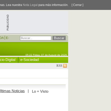
smas. Lea nuestra
Nota Legal
para más información.
[ Cerrar ]
DA
E-
05:22 Friday, 07 de August de 2026
io Digital
e-Sociedad
RSS
ltimas Noticias
|
Lo + Visto