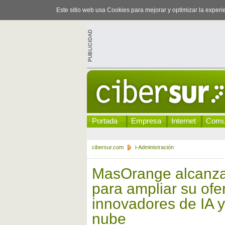
Este sitio web usa Cookies para mejorar y optimizar la exper
Portada
Empresa
Internet
Comu
cibersur.com
i-Administración
MasOrange alcanza
para ampliar su ofe
innovadores de IA 
nube