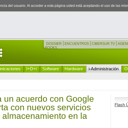
iencia del usuario. Al acceder a esta página usted está aceptando el uso de las mi
DOSSIER
ENCUENTROS
CIBERSUR TV
AGEN
BOOKS
nicaciones
I+D+i
Software
Hardware
i-Administración
Oc
 un acuerdo con Google
Flash Ú
rta con nuevos servicios
y almacenamiento en la