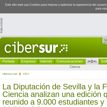
Este sitio web usa Cookies para mejorar y optimizar la experiencia del usuari
para más
D
B
Portada
Empresa
Internet
Comunicaciones
I+D+i
Sof
Ciencia
cibersur.com
I+D+i
La Diputación de Sevilla y la F
Ciencia analizan una edición 
reunido a 9.000 estudiantes y