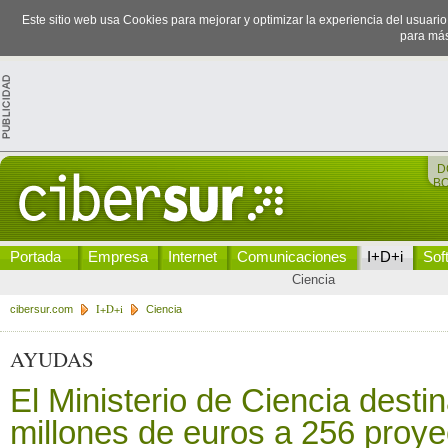
Este sitio web usa Cookies para mejorar y optimizar la experiencia del usuari
para más
D
B
Portada
Empresa
Internet
Comunicaciones
I+D+i
Sof
Ciencia
I+D+i
cibersur.com
Ciencia
AYUDAS
El Ministerio de Ciencia desti
millones de euros a 256 proye