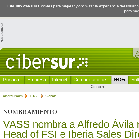
Este sitio web usa Cookies para mejorar y optimizar la experiencia del usuari
para más
D
B
Portada
Empresa
Internet
Comunicaciones
I+D+i
Sof
Ciencia
I+D+i
cibersur.com
Ciencia
NOMBRAMIENTO
VASS nombra a Alfredo Ávila 
Head of FSI e Iberia Sales Dir