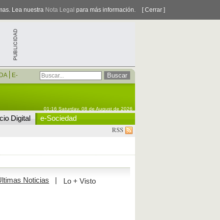
smas. Lea nuestra
Nota Legal
para más información.
[ Cerrar ]
DA
E-
01:16 Saturday, 08 de August de 2026
io Digital
e-Sociedad
RSS
ltimas Noticias
|
Lo + Visto