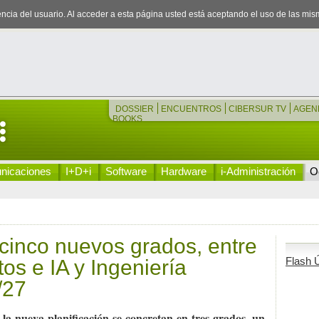
iencia del usuario. Al acceder a esta página usted está aceptando el uso de las mi
DOSSIER
ENCUENTROS
CIBERSUR TV
AGEN
BOOKS
nicaciones
I+D+i
Software
Hardware
i-Administración
Oc
cinco nuevos grados, entre
Flash Ú
os e IA y Ingeniería
/27
 la nueva planificación se concretan en tres grados, un