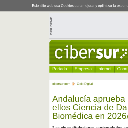
Este sitio web usa Cookies para mejorar y optimizar la exper
Portada
Empresa
Internet
Comu
cibersur.com
Ocio Digital
Andalucía aprueba 
ellos Ciencia de Dat
Biomédica en 2026
Las cinco titulaciones contempladas en