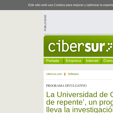
Este sitio web usa Cookies para mejorar y optimizar la exper
Portada
Empresa
Internet
Comu
cibersur.com
Software
PROGRAMA DIVULGATIVO
La Universidad de 
de repente’, un pr
lleva la investigaci