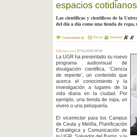
espacios cotidianos
Las científicas y científicos de la Un
del día a día como una tienda de ropa, 
Enviar
Imprimir
Comentarios
0
Cibersur.com
|
07/11/2025 09:56
La UGR ha presentado su nuevo
programa audiovisual de
divulgación científica, ‘Ciencia
de repente’, un contenido que
acerca el conocimiento y la
investigación a lugares de la
vida diaria en la ciudad. Por
ejemplo, una tienda de ropa, un
vivero o una peluquería.
El vicerrector para los Campus
de Ceuta y Melilla, Planificación
Estratégica y Comunicación de
la UGR, Salvador del Barrio, y la