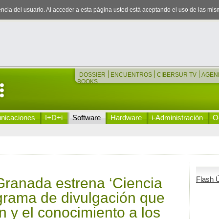
iencia del usuario. Al acceder a esta página usted está aceptando el uso de las mi
DOSSIER
ENCUENTROS
CIBERSUR TV
AGEN
BOOKS
nicaciones
I+D+i
Software
Hardware
i-Administración
Oc
Granada estrena ‘Ciencia
Flash Ú
ograma de divulgación que
ón y el conocimiento a los