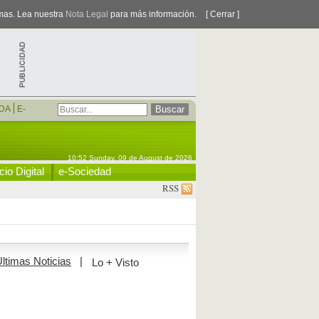
smas. Lea nuestra
Nota Legal
para más información.
[ Cerrar ]
DA
E-
10:52 Sunday, 09 de August de 2026
io Digital
e-Sociedad
RSS
ltimas Noticias
|
Lo + Visto