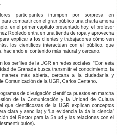
.
ores participantes irrumpen por sorpresa en
s para compartir con el gran público una charla amena
plo, en el primer capítulo presentado hoy, el profesor
ez Robledo entra en una tienda de ropa y aprovecha
para explicar a los clientes y trabajadores cómo ven
s, los científicos interactúan con el público, que
s, haciendo el contenido más natural y cercano.
en los perfiles de la UGR en redes sociales. “Con esta
idad de Granada busca transmitir el conocimiento, la
a manera más abierta, cercana a la ciudadanía y
or de Comunicación de la UGR, Carlos Centeno.
programas de divulgación científica puestos en marcha
estión de la Comunicación y la Unidad de Cultura
n el que científicos/as de la UGR explican conceptos
a clara y sencilla) y ‘La evidencia la da la ciencia’
ión del Rector para la Salud y las relaciones con el
desmentir bulos).