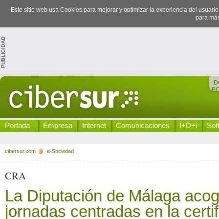
Este sitio web usa Cookies para mejorar y optimizar la experiencia del usuari
para más
D
B
Portada
Empresa
Internet
Comunicaciones
I+D+i
Sof
cibersur.com
e-Sociedad
CRA
La Diputación de Málaga aco
jornadas centradas en la certi