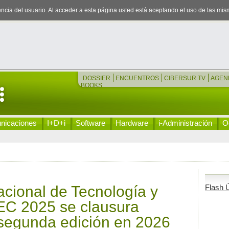
iencia del usuario. Al acceder a esta página usted está aceptando el uso de las mi
DOSSIER
ENCUENTROS
CIBERSUR TV
AGEN
BOOKS
nicaciones
I+D+i
Software
Hardware
i-Administración
Oc
acional de Tecnología y
Flash Ú
TEC 2025 se clausura
segunda edición en 2026