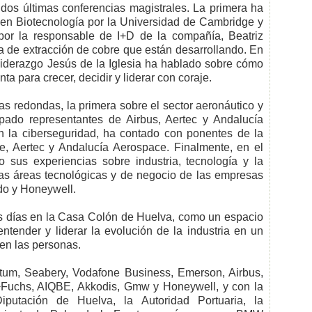
s dos últimas conferencias magistrales. La primera ha
a en Biotecnología por la Universidad de Cambridge y
or la responsable de I+D de la compañía, Beatriz
a de extracción de cobre que están desarrollando. En
liderazgo Jesús de la Iglesia ha hablado sobre cómo
a para crecer, decidir y liderar con coraje.
s redondas, la primera sobre el sector aeronáutico y
ipado representantes de Airbus, Aertec y Andalucía
 la ciberseguridad, ha contado con ponentes de la
e, Aertec y Andalucía Aerospace. Finalmente, en el
 sus experiencias sobre industria, tecnología y la
las áreas tecnológicas y de negocio de las empresas
o y Honeywell.
 días en la Casa Colón de Huelva, como un espacio
tender y liderar la evolución de la industria en un
 en las personas.
etum, Seabery, Vodafone Business, Emerson, Airbus,
Fuchs, AIQBE, Akkodis, Gmw y Honeywell, y con la
Diputación de Huelva, la Autoridad Portuaria, la