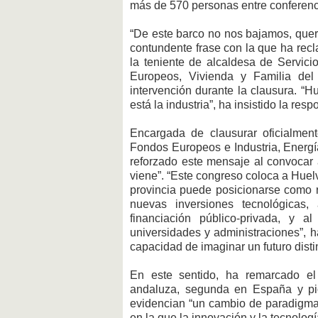
más de 570 personas entre conferencia
“De este barco no nos bajamos, quer
contundente frase con la que ha rec
la teniente de alcaldesa de Servic
Europeos, Vivienda y Familia de
intervención durante la clausura. “H
está la industria”, ha insistido la res
Encargada de clausurar oficialmen
Fondos Europeos e Industria, Energí
reforzado este mensaje al convocar 
viene”. “Este congreso coloca a Huelv
provincia puede posicionarse como r
nuevas inversiones tecnológicas
financiación público-privada, y 
universidades y administraciones”, h
capacidad de imaginar un futuro distint
En este sentido, ha remarcado el 
andaluza, segunda en España y pio
evidencian “un cambio de paradigma 
en la que la innovación y la tecnolog