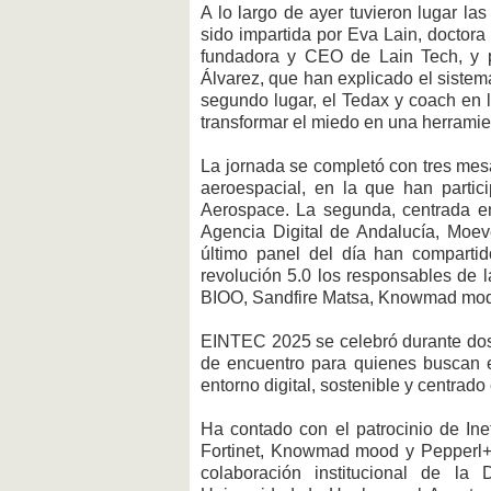
A lo largo de ayer tuvieron lugar la
sido impartida por Eva Lain, doctor
fundadora y CEO de Lain Tech, y p
Álvarez, que han explicado el sistem
segundo lugar, el Tedax y coach en 
transformar el miedo en una herramient
La jornada se completó con tres mesa
aeroespacial, en la que han partic
Aerospace. La segunda, centrada en
Agencia Digital de Andalucía, Moev
último panel del día han compartido
revolución 5.0 los responsables de 
BIOO, Sandfire Matsa, Knowmad mod
EINTEC 2025 se celebró durante dos
de encuentro para quienes buscan en
entorno digital, sostenible y centrado
Ha contado con el patrocinio de In
Fortinet, Knowmad mood y Pepperl+
colaboración institucional de la 