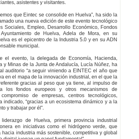
ntes, asistentes y visitantes.
emos que Eintec se consolide en Huelva”, ha sido la
lamado una nueva edición de este evento tecnológico
ios Sociales, Empleo, Desarrollo Económico, Fondos
l Ayuntamiento de Huelva, Adela de Mora, en su
uelva es el epicentro de la Industria 5.0 y en su ADN
ponsable municipal.
te el evento, la delegada de Economía, Hacienda,
a y Minas de la Junta de Andalucía, Lucía Núñez, ha
al auditorio “a seguir viniendo a EINTEC el año que
a en el mapa de la innovación industrial, en el que la
eferente gracias al peso que ya tiene, al impulso de
, a los fondos europeos y otros mecanismos de
al compromiso de empresas, centros tecnológicos,
a indicado, “gracias a un ecosistema dinámico y a la
o y trabajar por él”.
liderazgo de Huelva, primera provincia industrial
nera en iniciativas como el hidrógeno verde, que
hacia industria más sostenible, competitiva y global
ía digital juegan un papel fundamental”.