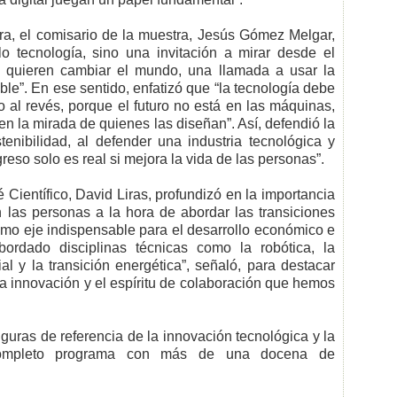
ura, el comisario de la muestra, Jesús Gómez Melgar,
tecnología, sino una invitación a mirar desde el
e quieren cambiar el mundo, una llamada a usar la
le”. En ese sentido, enfatizó que “la tecnología debe
o al revés, porque el futuro no está en las máquinas,
 en la mirada de quienes las diseñan”. Así, defendió la
enibilidad, al defender una industria tecnológica y
reso solo es real si mejora la vida de las personas”.
é Científico, David Liras, profundizó en la importancia
n las personas a la hora de abordar las transiciones
 como eje indispensable para el desarrollo económico e
bordado disciplinas técnicas como la robótica, la
cial y la transición energética”, señaló, para destacar
la innovación y el espíritu de colaboración que hemos
iguras de referencia de la innovación tecnológica y la
un completo programa con más de una docena de