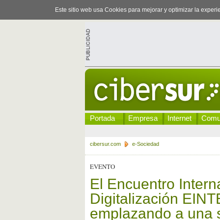
Este sitio web usa Cookies para mejorar y optimizar la exper
Portada
Empresa
Internet
Comu
cibersur.com
e-Sociedad
EVENTO
El Encuentro Intern
Digitalización EIN
emplazando a una 