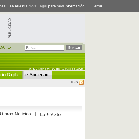
smas. Lea nuestra
Nota Legal
para más información.
[ Cerrar ]
DA
E-
07:22 Monday, 10 de August de 2026
io Digital
e-Sociedad
RSS
ltimas Noticias
|
Lo + Visto