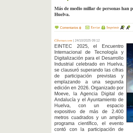
Más de medio millar de personas han pa
Huelva.
Enviar
Imprimir
Comentarios
0
Cibersur.com
|
24/10/2025 09:12
EINTEC 2025, el Encuentro
Internacional de Tecnología y
Digitalización para el Desarrollo
Industrial celebrado en Huelva,
se clausuró superando las cifras
de participación previstas y
emplazando a una segunda
edición en 2026. Organizado por
Moeve, la Agencia Digital de
Andalucía y el Ayuntamiento de
Huelva, con un espacio
expositivo de más de 2.400
metros cuadrados y un amplio
programa científico, el evento
contó con la participación de