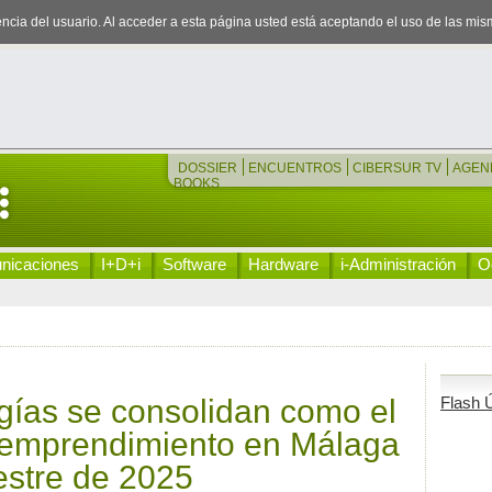
iencia del usuario. Al acceder a esta página usted está aceptando el uso de las mi
DOSSIER
ENCUENTROS
CIBERSUR TV
AGEN
BOOKS
nicaciones
I+D+i
Software
Hardware
i-Administración
Oc
gías se consolidan como el
Flash Ú
el emprendimiento en Málaga
stre de 2025