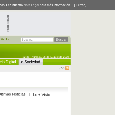
smas. Lea nuestra
Nota Legal
para más información.
[ Cerrar ]
DA
E-
22:31 Thursday, 06 de August de 2026
io Digital
e-Sociedad
RSS
ltimas Noticias
|
Lo + Visto