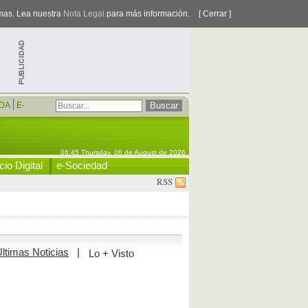
smas. Lea nuestra
Nota Legal
para más información.
[ Cerrar ]
DA
E-
06:45 Thursday, 06 de August de 2026
io Digital
e-Sociedad
RSS
ltimas Noticias
|
Lo + Visto