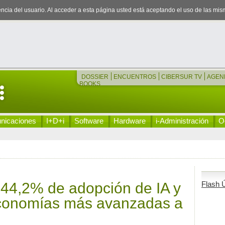
iencia del usuario. Al acceder a esta página usted está aceptando el uso de las mi
DOSSIER
ENCUENTROS
CIBERSUR TV
AGEN
BOOKS
nicaciones
I+D+i
Software
Hardware
i-Administración
Oc
44,2% de adopción de IA y
Flash Ú
 economías más avanzadas a