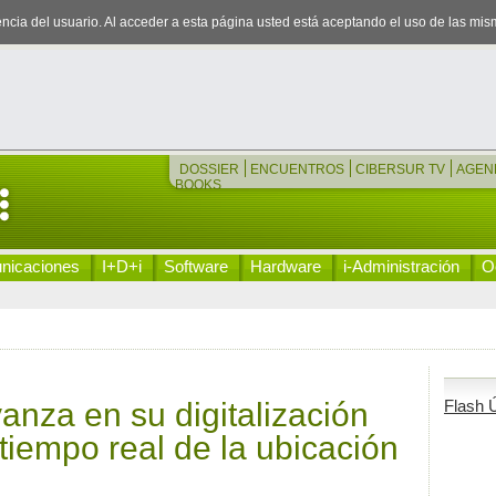
iencia del usuario. Al acceder a esta página usted está aceptando el uso de las mi
DOSSIER
ENCUENTROS
CIBERSUR TV
AGEN
BOOKS
nicaciones
I+D+i
Software
Hardware
i-Administración
Oc
nza en su digitalización
Flash Ú
tiempo real de la ubicación