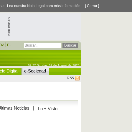
smas. Lea nuestra
Nota Legal
para más información.
[ Cerrar ]
DA
E-
09:22 Sunday, 09 de August de 2026
io Digital
e-Sociedad
RSS
ltimas Noticias
|
Lo + Visto