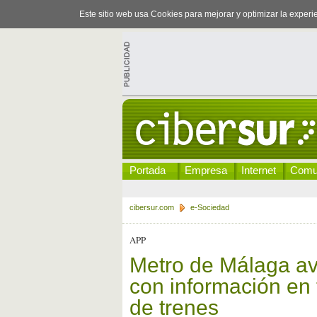
Este sitio web usa Cookies para mejorar y optimizar la exper
Portada
Empresa
Internet
Comu
cibersur.com
e-Sociedad
APP
Metro de Málaga ava
con información en 
de trenes