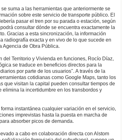
 se suma a las herramientas que anteriormente se
rmación sobre este servicio de transporte público. El
ebería pasar el tren por su parada o estación, según
ue podrá consultar dónde se encuentra exactamente la
o. Gracias a esta sincronización, la información
na radiografía exacta y en vivo de lo que sucede en
a la Agencia de Obra Pública.
 del Territorio y Vivienda en funciones, Rocío Díaz,
gica se traduce en beneficios directos para la
iarios por parte de los usuarios". A través de la
herramientas cotidianas como Google Maps, tanto los
as que visitan la capital pueden consultar tiempos de
e elimina la incertidumbre en los transbordos y
orma instantánea cualquier variación en el servicio,
pciones imprevistas hasta la puesta en marcha de
s para absorber picos de demanda.
llevado a cabo en colaboración directa con Alstom
 señalización ferroviaria del suburbano), supone un