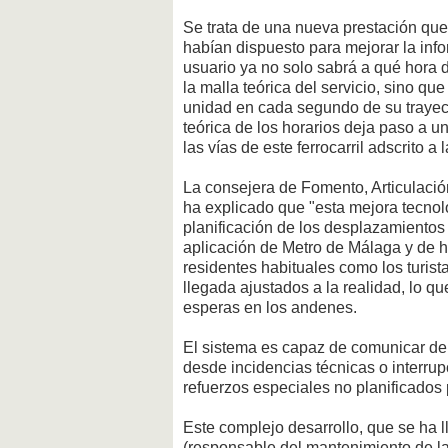
Se trata de una nueva prestación que
habían dispuesto para mejorar la info
usuario ya no solo sabrá a qué hora d
la malla teórica del servicio, sino q
unidad en cada segundo de su trayect
teórica de los horarios deja paso a u
las vías de este ferrocarril adscrito 
La consejera de Fomento, Articulación
ha explicado que "esta mejora tecnoló
planificación de los desplazamientos d
aplicación de Metro de Málaga y de 
residentes habituales como los turist
llegada ajustados a la realidad, lo qu
esperas en los andenes.
El sistema es capaz de comunicar de f
desde incidencias técnicas o interru
refuerzos especiales no planificado
Este complejo desarrollo, que se ha 
(responsable del mantenimiento de la