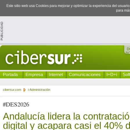
Este sitio web usa Cookies para mejorar y optimizar la experiencia del usuari
para más
D
B
Portada
Empresa
Internet
Comunicaciones
I+D+i
Sof
cibersur.com
i-Administración
#DES2026
Andalucía lidera la contrataci
digital y acapara casi el 40% d