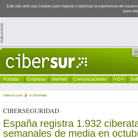
Este sitio web usa Cookies para mejorar y optimizar la experiencia del usuari
para más
D
B
Portada
Empresa
Internet
Comunicaciones
I+D+i
Sof
cibersur.com
e-Sociedad
CIBERSEGURIDAD
España registra 1.932 cibera
semanales de media en octub