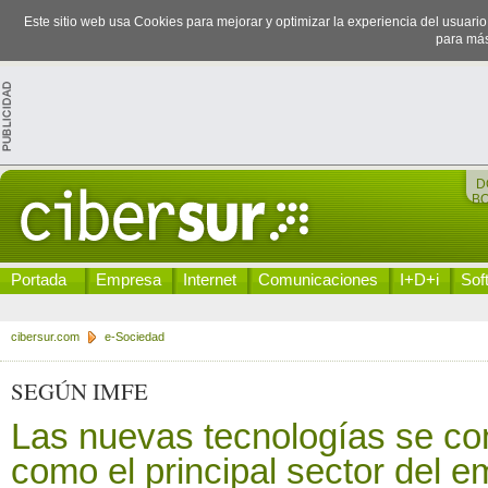
Este sitio web usa Cookies para mejorar y optimizar la experiencia del usuari
para más
D
B
Portada
Empresa
Internet
Comunicaciones
I+D+i
Sof
cibersur.com
e-Sociedad
SEGÚN IMFE
Las nuevas tecnologías se co
como el principal sector del 