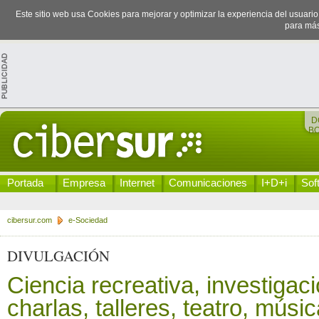
Este sitio web usa Cookies para mejorar y optimizar la experiencia del usuari
para más
D
B
Portada
Empresa
Internet
Comunicaciones
I+D+i
Sof
cibersur.com
e-Sociedad
DIVULGACIÓN
Ciencia recreativa, investigaci
charlas, talleres, teatro, músi