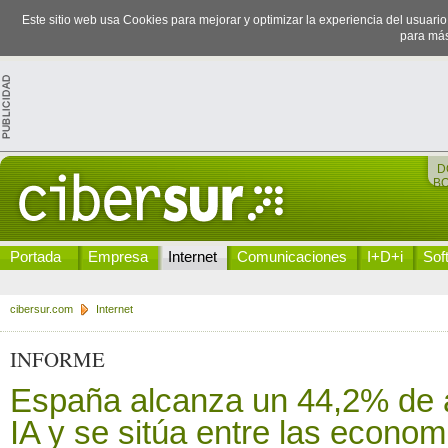
Este sitio web usa Cookies para mejorar y optimizar la experiencia del usuari
para más
D
B
Portada
Empresa
Internet
Comunicaciones
I+D+i
Sof
cibersur.com
Internet
INFORME
España alcanza un 44,2% de 
IA y se sitúa entre las econo