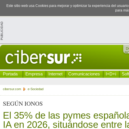
Este sitio web usa Cookies para mejorar y optimizar la experiencia del usuari
para más
D
B
Portada
Empresa
Internet
Comunicaciones
I+D+i
Sof
cibersur.com
e-Sociedad
SEGÚN IONOS
El 35% de las pymes españolas
IA en 2026, situándose entre l