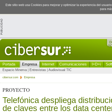
Este sitio web usa Cookies para mejorar y optimizar la experiencia del usuari
para más
D
B
Portada
Empresa
Internet
Comunicaciones
I+D+i
Sof
Espacio Minerva
|
Entrevistas
|
Audiovisual TIC
cibersur.com
Empresa
PROYECTO
Telefónica despliega distribuc
de claves entre los data cente