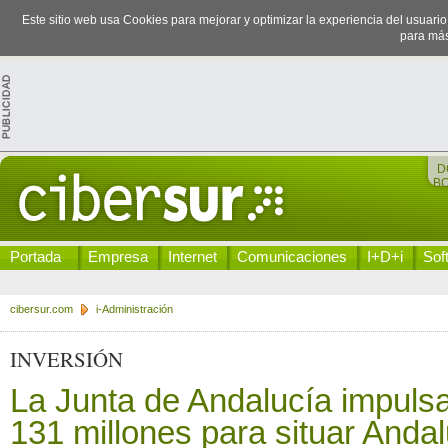
Este sitio web usa Cookies para mejorar y optimizar la experiencia del usuari
para más
D
B
Portada
Empresa
Internet
Comunicaciones
I+D+i
Sof
cibersur.com
i-Administración
INVERSIÓN
La Junta de Andalucía impul
131 millones para situar Andal