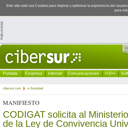
Este sitio web usa Cookies para mejorar y optimizar la experiencia del usuari
para más
D
B
Portada
Empresa
Internet
Comunicaciones
I+D+i
Sof
cibersur.com
e-Sociedad
MANIFIESTO
CODIGAT solicita al Ministeri
de la Ley de Convivencia Univ