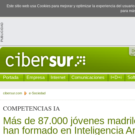
Este sitio web usa Cookies para mejorar y optimizar la experiencia del usuari
para más
D
B
Portada
Empresa
Internet
Comunicaciones
I+D+i
Sof
cibersur.com
e-Sociedad
COMPETENCIAS IA
Más de 87.000 jóvenes madril
han formado en Inteligencia Art