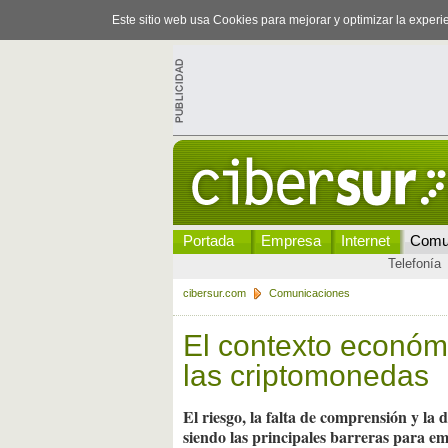
Este sitio web usa Cookies para mejorar y optimizar la exper
Portada
Empresa
Internet
Comu
Telefonía
cibersur.com
Comunicaciones
El contexto económi
las criptomonedas
El riesgo, la falta de comprensión y la
siendo las principales barreras para e