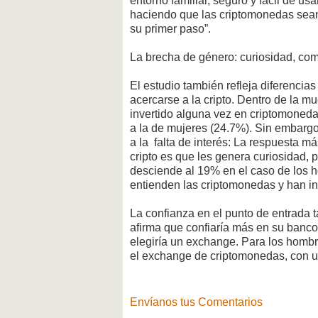
entorno familiar, seguro y fácil de u
haciendo que las criptomonedas sean 
su primer paso”.
La brecha de género: curiosidad, co
El estudio también refleja diferencia
acercarse a la cripto. Dentro de la m
invertido alguna vez en criptomoned
a la de mujeres (24.7%). Sin embargo
a la falta de interés: La respuesta má
cripto es que les genera curiosidad, 
desciende al 19% en el caso de los 
entienden las criptomonedas y han in
La confianza en el punto de entrada 
afirma que confiaría más en su banco 
elegiría un exchange. Para los homb
el exchange de criptomonedas, con u
Envíanos tus Comentarios