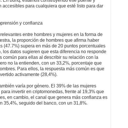
sar. En bunq, estamos construyendo ese puente y
accesibles para cualquiera que esté listo para dar
mprensión y confianza
s relevantes entre hombres y mujeres en la forma de
uestra, la proporción de hombres que afirma haber
as (47.7%) supera en más de 20 puntos porcentuales
, los datos sugieren que esta diferencia no responde
s común para ellas al describir su relación con la
pero no la entienden, con un 33,2%, porcentaje que
hombres. Para ellos, la respuesta más común es que
vertido activamente (28,4%).
también varía por género. El 39% de las mujeres
para invertir en criptomonedas, frente al 19,3% que
res, en cambio, el canal que genera más confianza es
n 35,4%, seguido del banco, con un 31,8%.