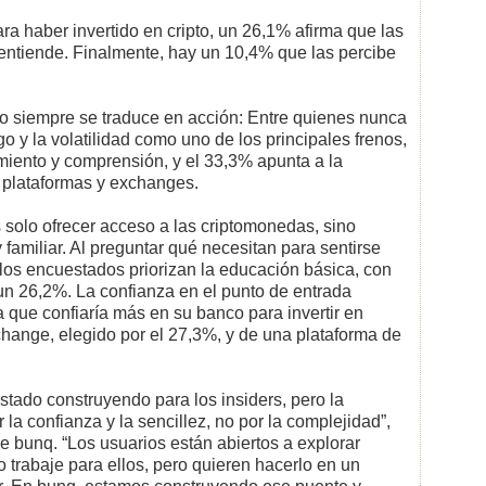
a haber invertido en cripto, un 26,1% afirma que las
s entiende. Finalmente, hay un 10,4% que las percibe
 no siempre se traduce en acción: Entre quienes nunca
go y la volatilidad como uno de los principales frenos,
miento y comprensión, y el 33,3% apunta a la
ar plataformas y exchanges.
 solo ofrecer acceso a las criptomonedas, sino
 familiar. Al preguntar qué necesitan para sentirse
os encuestados priorizan la educación básica, con
 un 26,2%. La confianza en el punto de entrada
a que confiaría más en su banco para invertir en
hange, elegido por el 27,3%, y de una plataforma de
estado construyendo para los insiders, pero la
a confianza y la sencillez, no por la complejidad”,
e bunq. “Los usuarios están abiertos a explorar
 trabaje para ellos, pero quieren hacerlo en un