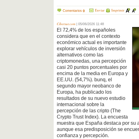
Enviar
Imprimir
Comentarios
0
Cibersur.com
|
05/06/2026 11:48
El 72,4% de los españoles
considera que en el contexto
económico actual es importante
explorar vehículos de inversión
alternativos como las
criptomonedas, una percepción
casi 20 puntos porcentuales por
encima de la media en Europa y
EE.UU. (54,7%). bunq, el
segundo mayor neobanco de
Europa, ha publicado los
resultados de su nuevo estudio
internacional sobre la
percepción de las cripto (The
Crypto Trust Index). La encuesta
muestra que España destaca por su ap
aunque esa predisposición se encuen
confianza y percepción.