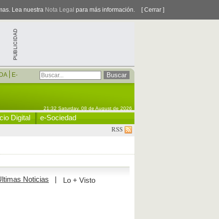
smas. Lea nuestra
Nota Legal
para más información.
[ Cerrar ]
DA
E-
21:32 Saturday, 08 de August de 2026
io Digital
e-Sociedad
RSS
ltimas Noticias
|
Lo + Visto