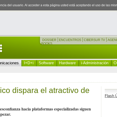
iencia del usuario. Al acceder a esta página usted está aceptando el uso de las mi
DOSSIER
ENCUENTROS
CIBERSUR TV
AGEN
BOOKS
nicaciones
I+D+i
Software
Hardware
i-Administración
Oc
co dispara el atractivo de
Flash Ú
 desconfianza hacia plataformas especializadas siguen
mpezar.