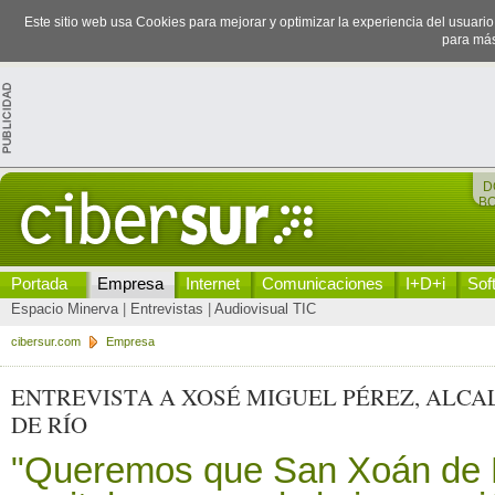
Este sitio web usa Cookies para mejorar y optimizar la experiencia del usuari
para más
D
B
Portada
Empresa
Internet
Comunicaciones
I+D+i
Sof
Espacio Minerva
|
Entrevistas
|
Audiovisual TIC
cibersur.com
Empresa
ENTREVISTA A XOSÉ MIGUEL PÉREZ, ALCA
DE RÍO
"Queremos que San Xoán de R