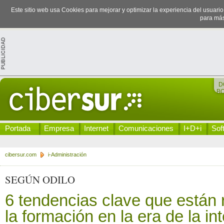
Este sitio web usa Cookies para mejorar y optimizar la experiencia del usuari
para más
D
B
Portada
Empresa
Internet
Comunicaciones
I+D+i
Sof
cibersur.com
i-Administración
SEGÚN ODILO
6 tendencias clave que están 
la formación en la era de la in