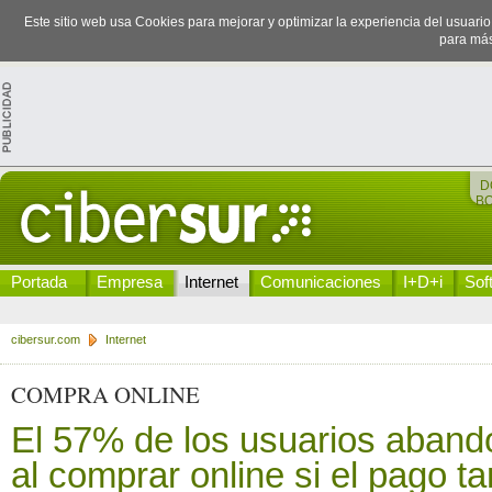
Este sitio web usa Cookies para mejorar y optimizar la experiencia del usuari
para más
D
B
Portada
Empresa
Internet
Comunicaciones
I+D+i
Sof
cibersur.com
Internet
COMPRA ONLINE
El 57% de los usuarios abando
al comprar online si el pago t