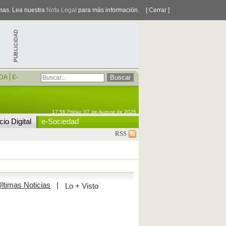
smas. Lea nuestra
Nota Legal
para más información.
[ Cerrar ]
DA
E-
17:56 Friday, 07 de August de 2026
io Digital
e-Sociedad
RSS
ltimas Noticias
|
Lo + Visto