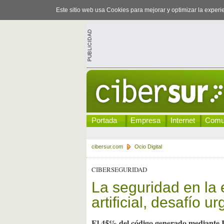
Este sitio web usa Cookies para mejorar y optimizar la exper
Portada
Empresa
Internet
Comu
cibersur.com
Ocio Digital
CIBERSEGURIDAD
La seguridad en la e
artificial, desafío 
El 45% del código generado mediante IA