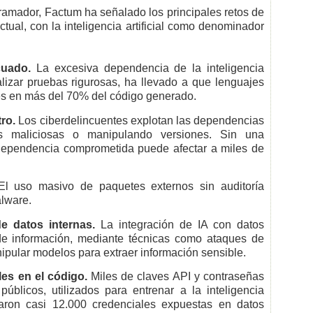
ramador, Factum ha señalado los principales retos de
ual, con la inteligencia artificial como denominador
cuado.
La excesiva dependencia de la inteligencia
ealizar pruebas rigurosas, ha llevado a que lenguajes
es en más del 70% del código generado.
ro.
Los ciberdelincuentes explotan las dependencias
rías maliciosas o manipulando versiones. Sin una
 dependencia comprometida puede afectar a miles de
l uso masivo de paquetes externos sin auditoría
alware.
datos internas.
La integración de IA con datos
 de información, mediante técnicas como ataques de
pular modelos para extraer información sensible.
les en el código.
Miles de claves API y contraseñas
úblicos, utilizados para entrenar a la inteligencia
traron casi 12.000 credenciales expuestas en datos