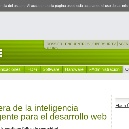
iencia del usuario. Al acceder a esta página usted está aceptando el uso de las mi
DOSSIER
ENCUENTROS
CIBERSUR TV
AGEN
BOOKS
nicaciones
I+D+i
Software
Hardware
i-Administración
Oc
ra de la inteligencia
Flash Ú
urgente para el desarrollo web
 contiene fallos de seguridad.