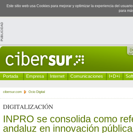
Este sitio web usa Cookies para mejorar y optimizar la experiencia del usuari
para más
D
B
Portada
Empresa
Internet
Comunicaciones
I+D+i
Sof
cibersur.com
Ocio Digital
DIGITALIZACIÓN
INPRO se consolida como ref
andaluz en innovación pública