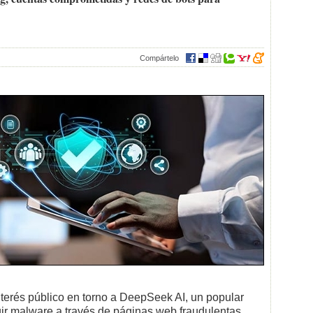
Compártelo
nterés público en torno a DeepSeek AI, un popular
buir malware a través de páginas web fraudulentas.