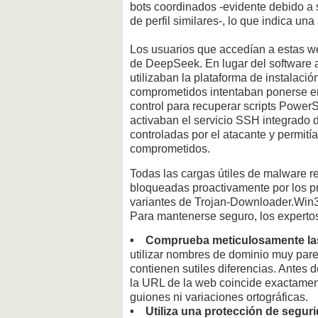
bots coordinados -evidente debido a 
de perfil similares-, lo que indica un
Los usuarios que accedían a estas we
de DeepSeek. En lugar del software a
utilizaban la plataforma de instalaci
comprometidos intentaban ponerse e
control para recuperar scripts PowerS
activaban el servicio SSH integrado 
controladas por el atacante y permití
comprometidos.
Todas las cargas útiles de malware r
bloqueadas proactivamente por los p
variantes de Trojan-Downloader.Win
Para mantenerse seguro, los expert
• Comprueba meticulosamente la
utilizar nombres de dominio muy parec
contienen sutiles diferencias. Antes
la URL de la web coincide exactamente
guiones ni variaciones ortográficas.
• Utiliza una protección de segur