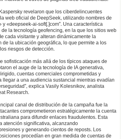
 Kaspersky revelaron que los ciberdelincuentes
la web oficial de DeepSeek, utilizando nombres de
y «deepseek-ai-soft[.]com”. Una característica
 de la tecnología geofencing, en la que los sitios web
de cada visitante y alteran dinámicamente la
 de la ubicación geográfica, lo que permite a los
 los riesgos de detección.
sofisticación más allá de los típicos ataques de
otaron el auge de la tecnología de IA generativa,
rigido, cuentas comerciales comprometidas y
a llegar a una audiencia sustancial mientras evadían
seguridad”, explica Vasily Kolesnikov, analista
eat Research.
incipal canal de distribución de la campaña fue la
atacantes comprometieron estratégicamente la cuenta
traliana para difundir enlaces fraudulentos. Esta
a atención significativa, alcanzando
resiones y generando cientos de reposts. Los
posiciones procedían en gran medida de cuentas de