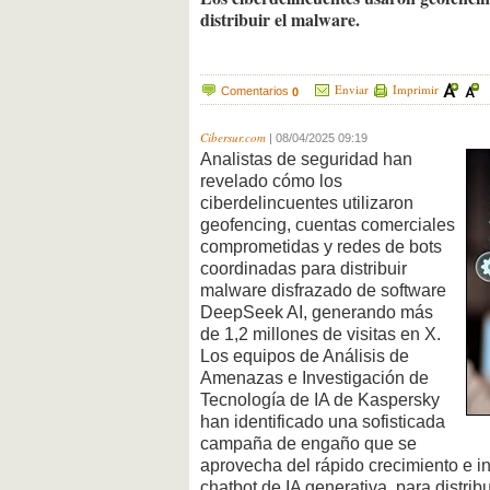
distribuir el malware.
Enviar
Imprimir
Comentarios
0
Cibersur.com
|
08/04/2025 09:19
Analistas de seguridad han
revelado cómo los
ciberdelincuentes utilizaron
geofencing, cuentas comerciales
comprometidas y redes de bots
coordinadas para distribuir
malware disfrazado de software
DeepSeek AI, generando más
de 1,2 millones de visitas en X.
Los equipos de Análisis de
Amenazas e Investigación de
Tecnología de IA de Kaspersky
han identificado una sofisticada
campaña de engaño que se
aprovecha del rápido crecimiento e i
chatbot de IA generativa, para distri