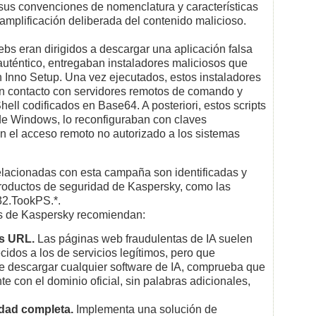
sus convenciones de nomenclatura y características
a amplificación deliberada del contenido malicioso.
bs eran dirigidos a descargar una aplicación falsa
uténtico, entregaban instaladores maliciosos que
ón Inno Setup. Una vez ejecutados, estos instaladores
n contacto con servidores remotos de comando y
hell codificados en Base64. A posteriori, estos scripts
de Windows, lo reconfiguraban con claves
an el acceso remoto no autorizado a los sistemas
elacionadas con esta campaña son identificadas y
roductos de seguridad de Kaspersky, como las
32.TookPS.*.
os de Kaspersky recomiendan:
s URL.
Las páginas web fraudulentas de IA suelen
idos a los de servicios legítimos, pero que
 de descargar cualquier software de IA, comprueba que
 con el dominio oficial, sin palabras adicionales,
idad completa.
Implementa una solución de