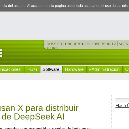
iencia del usuario. Al acceder a esta página usted está aceptando el uso de las mi
DOSSIER
ENCUENTROS
CIBERSUR TV
AGEN
BOOKS
nicaciones
I+D+i
Software
Hardware
i-Administración
Oc
san X para distribuir
Flash Ú
o de DeepSeek AI
ng, cuentas comprometidas y redes de bots para