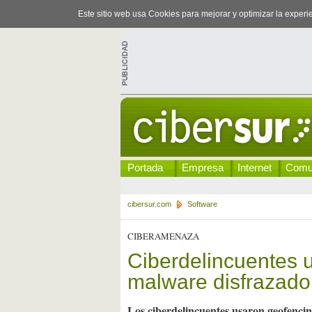
Este sitio web usa Cookies para mejorar y optimizar la exper
Portada
Empresa
Internet
Comu
cibersur.com
Software
CIBERAMENAZA
Ciberdelincuentes u
malware disfrazad
Los ciberdelincuentes usaron geofenci