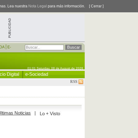
smas. Lea nuestra
Nota Legal
para más información.
[ Cerrar ]
DA
E-
01:01 Saturday, 08 de August de 2026
io Digital
e-Sociedad
RSS
ltimas Noticias
|
Lo + Visto