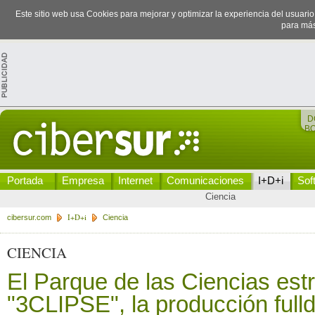
Este sitio web usa Cookies para mejorar y optimizar la experiencia del usuari
para más
D
B
Portada
Empresa
Internet
Comunicaciones
I+D+i
Sof
Ciencia
I+D+i
cibersur.com
Ciencia
CIENCIA
El Parque de las Ciencias est
"3CLIPSE", la producción ful