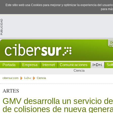
Este sitio web usa Cookies para mejorar y optimizar la experiencia del usuari
para más
D
B
Portada
Empresa
Internet
Comunicaciones
I+D+i
Sof
Ciencia
I+D+i
cibersur.com
Ciencia
ARTES
GMV desarrolla un servicio d
de colisiones de nueva gener