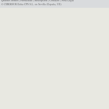
Quienes Somos
|
Publicidad
|
Suscripción
|
Contacto
|
Nota Legal
© CIBERSUR Edita CPS S.L. en Sevilla (España, UE)