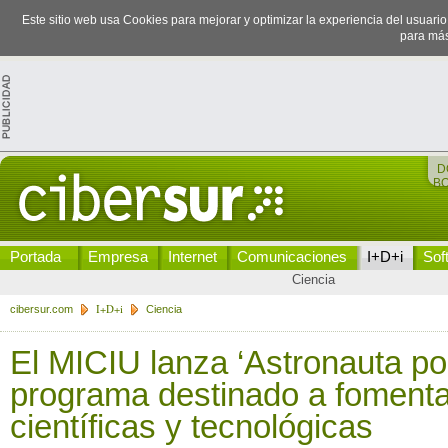
Este sitio web usa Cookies para mejorar y optimizar la experiencia del usuari
para más
D
B
Portada
Empresa
Internet
Comunicaciones
I+D+i
Sof
Ciencia
I+D+i
cibersur.com
Ciencia
El MICIU lanza ‘Astronauta por
programa destinado a foment
científicas y tecnológicas