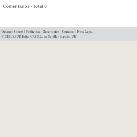
Comentarios - total 0
Quienes Somos
|
Publicidad
|
Suscripción
|
Contacto
|
Nota Legal
© CIBERSUR Edita CPS S.L. en Sevilla (España, UE)