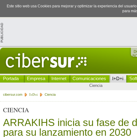
Este sitio web usa Cookies para mejorar y optimizar la experiencia del usuari
para más
D
B
Portada
Empresa
Internet
Comunicaciones
I+D+i
Sof
Ciencia
I+D+i
cibersur.com
Ciencia
CIENCIA
ARRAKIHS inicia su fase de d
para su lanzamiento en 2030